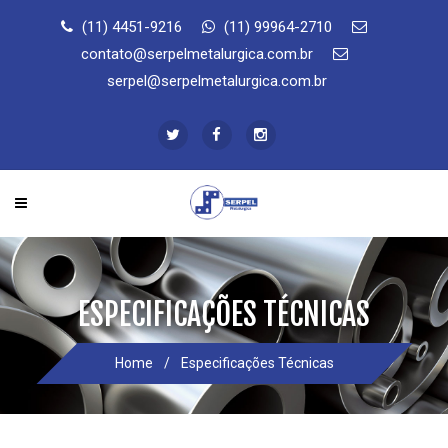
(11) 4451-9216
(11) 99964-2710
contato@serpelmetalurgica.com.br
serpel@serpelmetalurgica.com.br
ESPECIFICAÇÕES TÉCNICAS
Home
/
Especificações Técnicas